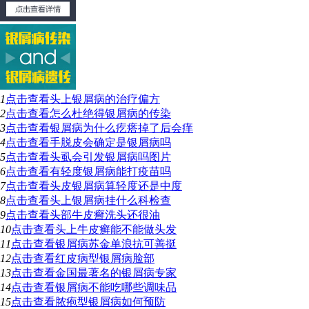
1
点击查看
头上银屑病的治疗偏方
2
点击查看
怎么杜绝得银屑病的传染
3
点击查看
银屑病为什么疙瘩掉了后会痒
4
点击查看
手脱皮会确定是银屑病吗
5
点击查看
头虱会引发银屑病吗图片
6
点击查看
有轻度银屑病能打疫苗吗
7
点击查看
头皮银屑病算轻度还是中度
8
点击查看
头上银屑病挂什么科检查
9
点击查看
头部牛皮癣洗头还很油
10
点击查看
头上牛皮癣能不能做头发
11
点击查看
银屑病苏金单浪抗可善挺
12
点击查看
红皮病型银屑病脸部
13
点击查看
金国最著名的银屑病专家
14
点击查看
银屑病不能吃哪些调味品
15
点击查看
脓疱型银屑病如何预防