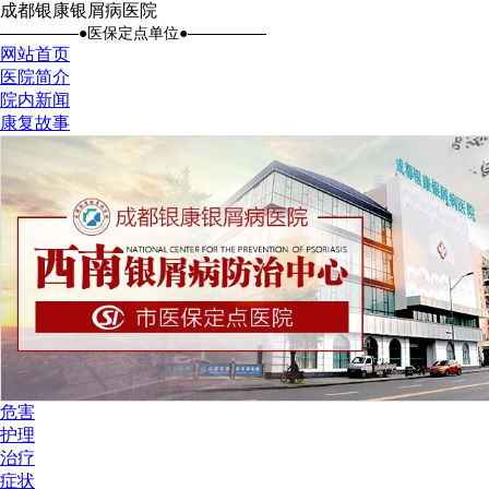
成都银康银屑病医院
●医保定点单位●
网站首页
医院简介
院内新闻
康复故事
危害
护理
治疗
症状