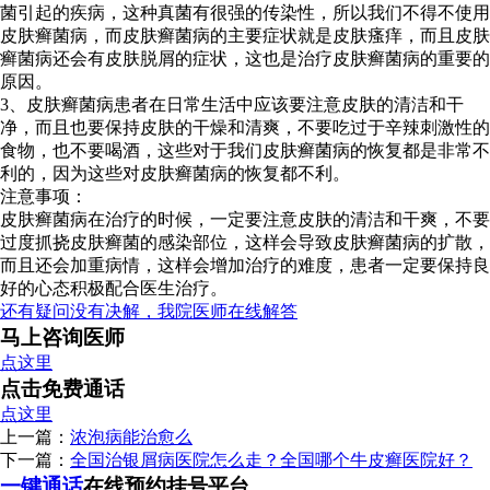
菌引起的疾病，这种真菌有很强的传染性，所以我们不得不使用
皮肤癣菌病，而皮肤癣菌病的主要症状就是皮肤瘙痒，而且皮肤
癣菌病还会有皮肤脱屑的症状，这也是治疗皮肤癣菌病的重要的
原因。
3、皮肤癣菌病患者在日常生活中应该要注意皮肤的清洁和干
净，而且也要保持皮肤的干燥和清爽，不要吃过于辛辣刺激性的
食物，也不要喝酒，这些对于我们皮肤癣菌病的恢复都是非常不
利的，因为这些对皮肤癣菌病的恢复都不利。
注意事项：
皮肤癣菌病在治疗的时候，一定要注意皮肤的清洁和干爽，不要
过度抓挠皮肤癣菌的感染部位，这样会导致皮肤癣菌病的扩散，
而且还会加重病情，这样会增加治疗的难度，患者一定要保持良
好的心态积极配合医生治疗。
还有疑问没有决解，我院医师在线解答
马上咨询医师
点这里
点击免费通话
点这里
上一篇：
浓泡病能治愈么
下一篇：
全国治银屑病医院怎么走？全国哪个牛皮癣医院好？
一键通话
在线预约挂号平台