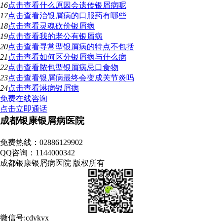
16
点击查看
什么原因会遗传银屑病呢
17
点击查看
治银屑病的口服药有哪些
18
点击查看
灵魂砍价银屑病
19
点击查看
我的老公有银屑病
20
点击查看
寻常型银屑病的特点不包括
21
点击查看
如何区分银屑病与什么病
22
点击查看
脓包型银屑病忌口食物
23
点击查看
银屑病最终会变成关节炎吗
24
点击查看
淋病银屑病
免费在线咨询
点击立即通话
成都银康银屑病医院
地址：成都市青羊区锦里中路18号（彩虹桥附近，原邮电宾馆）
免费热线：02886129902
QQ咨询：1144000342
成都银康银屑病医院 版权所有
微信号:cdykyx