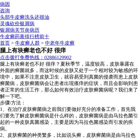
病因
咨询
头部牛皮癣洗头还很油
灵魂砍价银屑病
银屑病关节炎病历
牛皮癣药膏排行榜前十
首页
>
牛皮癣人群
>
中老年牛皮癣
腿上有块癣老也不好 很痒
点击拨打免费热线：02886129902
腿上有块癣老也不好 很痒？夏秋季节，温度较高，皮肤暴露在
外面的癣菌就多，而这时候的皮肤又处于一个相对较为敏感的环
境中，如果不注意皮肤卫生，就容易受到真菌的侵袭而患上皮肤
癣菌病，皮肤癣菌病会让患者出现瘙痒的症状，而且会影响到患
者正常的生活工作，那么如何有效治疗皮肤癣菌病呢？我们来了
解一下吧。
步骤/方法：
1、在治疗皮肤癣菌病之前我们要做好充分的准备工作，首先我
们要先了解皮肤癣菌病是什么样的，皮肤癣菌病是由马拉色菌引
起的一种皮肤真菌感染，主要是因为马拉色菌感染而引发的疾
病。
2、皮肤癣菌的种类繁多，比如说头癣，皮肤癣菌病是由马拉色