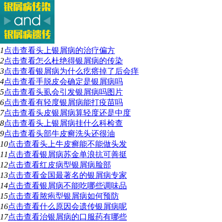
1
点击查看
头上银屑病的治疗偏方
2
点击查看
怎么杜绝得银屑病的传染
3
点击查看
银屑病为什么疙瘩掉了后会痒
4
点击查看
手脱皮会确定是银屑病吗
5
点击查看
头虱会引发银屑病吗图片
6
点击查看
有轻度银屑病能打疫苗吗
7
点击查看
头皮银屑病算轻度还是中度
8
点击查看
头上银屑病挂什么科检查
9
点击查看
头部牛皮癣洗头还很油
10
点击查看
头上牛皮癣能不能做头发
11
点击查看
银屑病苏金单浪抗可善挺
12
点击查看
红皮病型银屑病脸部
13
点击查看
金国最著名的银屑病专家
14
点击查看
银屑病不能吃哪些调味品
15
点击查看
脓疱型银屑病如何预防
16
点击查看
什么原因会遗传银屑病呢
17
点击查看
治银屑病的口服药有哪些