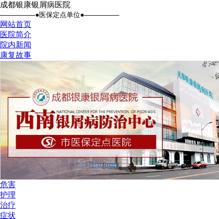
成都银康银屑病医院
●医保定点单位●
网站首页
医院简介
院内新闻
康复故事
危害
护理
治疗
症状