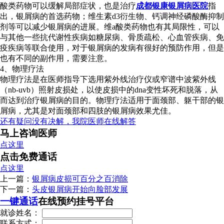
酸类药物可以缓解局部症状，也是治疗
成都银康银屑病医院
指
出，银屑病的首选药物；维生素d3衍生物、钙调神经磷酸酶抑制
剂等可以减少银屑病的进展。维a酸类药物也有其局限性，可以
与其他一些抗代谢性疾病如糖尿病、骨质疏松、心血管疾病、免
疫疾病等联合使用，对于银屑病的发病有很好的预防作用，但是
也有不同的副作用，需要注意。
4、物理疗法
物理疗法是在医师指导下选用紫外线治疗仪或窄谱中波紫外线
（nb-uvb）照射皮损处，以使皮损中的dna变性坏死和脱落，从
而达到治疗银屑病的目的。物理疗法适用于面颈部、躯干部的银
屑病，尤其是对面颈部和四肢的银屑病效果尤佳。
还有疑问没有决解，我院医师在线解答
马上咨询医师
点这里
点击免费通话
点这里
上一篇：
银屑病皮损可百分之百消除
下一篇：
头皮银屑病开始向脸部发展
一键通话
在线预约挂号平台
就诊姓名：
联系方式：