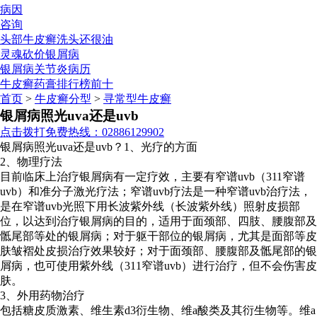
病因
咨询
头部牛皮癣洗头还很油
灵魂砍价银屑病
银屑病关节炎病历
牛皮癣药膏排行榜前十
首页
>
牛皮癣分型
>
寻常型牛皮癣
银屑病照光uva还是uvb
点击拨打免费热线：02886129902
银屑病照光uva还是uvb？1、光疗的方面
2、物理疗法
目前临床上治疗银屑病有一定疗效，主要有窄谱uvb（311窄谱
uvb）和准分子激光疗法；窄谱uvb疗法是一种窄谱uvb治疗法，
是在窄谱uvb光照下用长波紫外线（长波紫外线）照射皮损部
位，以达到治疗银屑病的目的，适用于面颈部、四肢、腰腹部及
骶尾部等处的银屑病；对于躯干部位的银屑病，尤其是面部等皮
肤皱褶处皮损治疗效果较好；对于面颈部、腰腹部及骶尾部的银
屑病，也可使用紫外线（311窄谱uvb）进行治疗，但不会伤害皮
肤。
3、外用药物治疗
包括糖皮质激素、维生素d3衍生物、维a酸类及其衍生物等。维a