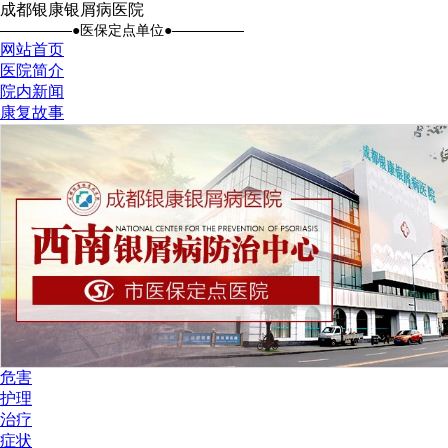
成都银康银屑病医院
●医保定点单位●
网站首页
医院简介
院内新闻
康复故事
危害
护理
治疗
症状