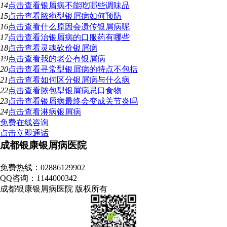
14
点击查看
银屑病不能吃哪些调味品
15
点击查看
脓疱型银屑病如何预防
16
点击查看
什么原因会遗传银屑病呢
17
点击查看
治银屑病的口服药有哪些
18
点击查看
灵魂砍价银屑病
19
点击查看
我的老公有银屑病
20
点击查看
寻常型银屑病的特点不包括
21
点击查看
如何区分银屑病与什么病
22
点击查看
脓包型银屑病忌口食物
23
点击查看
银屑病最终会变成关节炎吗
24
点击查看
淋病银屑病
免费在线咨询
点击立即通话
成都银康银屑病医院
地址：成都市青羊区锦里中路18号（彩虹桥附近，原邮电宾馆）
免费热线：02886129902
QQ咨询：1144000342
成都银康银屑病医院 版权所有