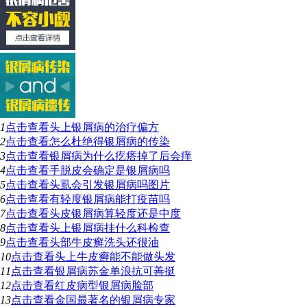
1
点击查看
头上银屑病的治疗偏方
2
点击查看
怎么杜绝得银屑病的传染
3
点击查看
银屑病为什么疙瘩掉了后会痒
4
点击查看
手脱皮会确定是银屑病吗
5
点击查看
头虱会引发银屑病吗图片
6
点击查看
有轻度银屑病能打疫苗吗
7
点击查看
头皮银屑病算轻度还是中度
8
点击查看
头上银屑病挂什么科检查
9
点击查看
头部牛皮癣洗头还很油
10
点击查看
头上牛皮癣能不能做头发
11
点击查看
银屑病苏金单浪抗可善挺
12
点击查看
红皮病型银屑病脸部
13
点击查看
金国最著名的银屑病专家