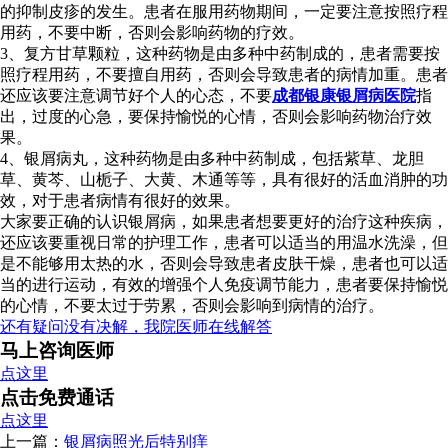
的抑制皮疹的发生。患者在服用药物期间，一定要注意按照疗程
用药，不要中断，否则会影响药物的疗效。
3、复方甘草颗粒，这种药物是由多种中药制成的，患者需要按
照疗程用药，不要擅自用药，否则会导致患者的病情加重。患者
还应该要注意调节好个人的心态，不要
成都银康银屑病医院
指
出，过度的心急，要保持愉悦的心情，否则会影响药物治疗效
果。
4、银屑病丸，这种药物是由多种中药制成，包括紫草、龙胆
草、黄芩、山栀子、大黄、木通等等，具有很好的活血消肿的功
效，对于患者病情有很好的效果。
大家要正确的认识银屑病，如果患者想要更好的治疗这种疾病，
还应该要重视日常的护理工作，患者可以适当的用温水洗澡，但
是不能够用太热的水，否则会导致患者皮肤干燥，患者也可以适
当的进行运动，有效的增强个人免疫调节能力，患者要保持愉悦
的心情，不要太过于劳累，否则会影响到病情的治疗。
还有疑问没有决解，我院医师在线解答
马上咨询医师
点这里
点击免费通话
点这里
上一篇：
银屑病照光后特别痒