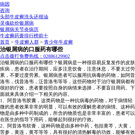
病因
咨询
头部牛皮癣洗头还很油
灵魂砍价银屑病
银屑病关节炎病历
牛皮癣药膏排行榜前十
首页
>
牛皮癣人群
>
青少年牛皮癣
治银屑病的口服药有哪些
点击拨打免费热线：02886129902
治银屑病的口服药有哪些？银屑病是一种很容易反复发作的皮肤
疾病，患者在治疗期间，应多注意饮食，注意休息，不要太过劳
累，不要过度劳累。银屑病患者可以服用抗病毒的药物，如阿昔
洛韦，伐昔洛韦，泛昔洛韦等等，这些药物对于治疗银屑病都有
很好的疗效，患者要按照自身的病情来选择，不要盲目用药。下
面就来具体介绍一下相关的内容。
1、阿昔洛韦胶囊，这类药物是一种抗病毒的药物，对于病情轻
微的患者效果非常的明显，可以有效的缓解患者的病情。这种药
物是由多种中药制成的，所含的物质也是非常丰富的，患者可以
在医生的指导下用药，能够起到很好的疗效。
2、阿昔洛韦软膏，这种药物是由多种中药，包括黄芩，大黄，
苦参，黄连，黄芩等等，具有很好的清热解毒的功效，能够有效