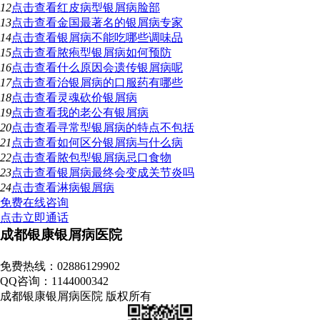
12
点击查看
红皮病型银屑病脸部
13
点击查看
金国最著名的银屑病专家
14
点击查看
银屑病不能吃哪些调味品
15
点击查看
脓疱型银屑病如何预防
16
点击查看
什么原因会遗传银屑病呢
17
点击查看
治银屑病的口服药有哪些
18
点击查看
灵魂砍价银屑病
19
点击查看
我的老公有银屑病
20
点击查看
寻常型银屑病的特点不包括
21
点击查看
如何区分银屑病与什么病
22
点击查看
脓包型银屑病忌口食物
23
点击查看
银屑病最终会变成关节炎吗
24
点击查看
淋病银屑病
免费在线咨询
点击立即通话
成都银康银屑病医院
地址：成都市青羊区锦里中路18号（彩虹桥附近，原邮电宾馆）
免费热线：02886129902
QQ咨询：1144000342
成都银康银屑病医院 版权所有