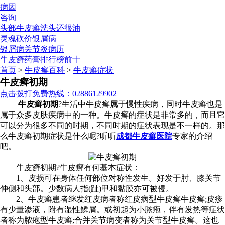
病因
咨询
头部牛皮癣洗头还很油
灵魂砍价银屑病
银屑病关节炎病历
牛皮癣药膏排行榜前十
首页
>
牛皮癣百科
>
牛皮癣症状
牛皮癣初期
点击拨打免费热线：02886129902
牛皮癣初期
?生活中牛皮癣属于慢性疾病，同时牛皮癣也是
属于众多皮肤疾病中的一种。牛皮癣的症状是非常多的，而且它
可以分为很多不同的时期，不同时期的症状表现是不一样的。那
么牛皮癣初期症状是什么呢?听听
成都牛皮癣医院
专家的介绍
吧。
牛皮癣初期?牛皮癣有何基本症状：
1、皮损可在身体任何部位对称性发生。好发于肘、膝关节
伸侧和头部。少数病人指(趾)甲和黏膜亦可被侵。
2、牛皮癣患者继发红皮病者称红皮病型牛皮癣牛皮癣;皮疹
有少量渗液，附有湿性鳞屑。或初起为小脓疱，伴有发热等症状
者称为脓疱型牛皮癣;合并关节病变者称为关节型牛皮癣。这也