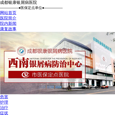
成都银康银屑病医院
●医保定点单位●
网站首页
医院简介
院内新闻
康复故事
危害
护理
治疗
症状