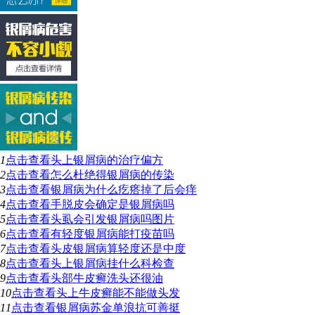
1
点击查看
头上银屑病的治疗偏方
2
点击查看
怎么杜绝得银屑病的传染
3
点击查看
银屑病为什么疙瘩掉了后会痒
4
点击查看
手脱皮会确定是银屑病吗
5
点击查看
头虱会引发银屑病吗图片
6
点击查看
有轻度银屑病能打疫苗吗
7
点击查看
头皮银屑病算轻度还是中度
8
点击查看
头上银屑病挂什么科检查
9
点击查看
头部牛皮癣洗头还很油
10
点击查看
头上牛皮癣能不能做头发
11
点击查看
银屑病苏金单浪抗可善挺