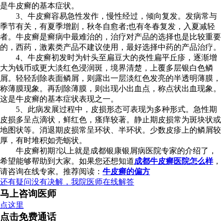
是牛皮癣的基本症状。
3、牛皮癣容易急性发作，慢性经过，倾向复发。发病常与
季节有关，有夏季增剧，秋冬自愈者;也有冬春复发，入夏减轻
者。牛皮癣是癣病中最难治的，治疗对产品的选择也是比较重要
的，西药，激素类产品不建议使用，最好选择中药的产品治疗。
4、牛皮癣初发时为针头至扁豆大的炎性扁平丘疹，逐渐增
大为钱币或更大淡红色浸润斑，境界清楚，上覆多层银白色鳞
屑。轻轻刮除表面鳞屑，则露出一层淡红色发亮的半透明薄膜，
称薄膜现象。再刮除薄膜，则出现小出血点，称点状出血现象。
这是牛皮癣的基本症状表现之一。
5、此病发展过程中，皮损形态可表现为多种形式。急性期
皮损多呈点滴状，鲜红色，瘙痒较著。静止期皮损常为斑块状或
地图状等。消退期皮损常呈环状、半环状。少数皮疹上的鳞屑较
厚，有时堆积如壳蛎状。
牛皮癣初期?以上就是成都银康银屑病医院专家的介绍了，
希望能够帮助到大家。如果您还想知道
成都牛皮癣医院怎么样
，
请咨询在线专家。推荐阅读：
牛皮癣的偏方
还有疑问没有决解，我院医师在线解答
马上咨询医师
点这里
点击免费通话