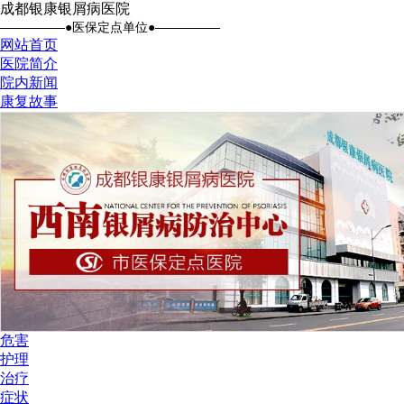
成都银康银屑病医院
●医保定点单位●
网站首页
医院简介
院内新闻
康复故事
危害
护理
治疗
症状