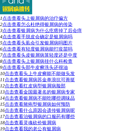
1
点击查看
头上银屑病的治疗偏方
2
点击查看
怎么杜绝得银屑病的传染
3
点击查看
银屑病为什么疙瘩掉了后会痒
4
点击查看
手脱皮会确定是银屑病吗
5
点击查看
头虱会引发银屑病吗图片
6
点击查看
有轻度银屑病能打疫苗吗
7
点击查看
头皮银屑病算轻度还是中度
8
点击查看
头上银屑病挂什么科检查
9
点击查看
头部牛皮癣洗头还很油
10
点击查看
头上牛皮癣能不能做头发
11
点击查看
银屑病苏金单浪抗可善挺
12
点击查看
红皮病型银屑病脸部
13
点击查看
金国最著名的银屑病专家
14
点击查看
银屑病不能吃哪些调味品
15
点击查看
脓疱型银屑病如何预防
16
点击查看
什么原因会遗传银屑病呢
17
点击查看
治银屑病的口服药有哪些
18
点击查看
灵魂砍价银屑病
19
点击查看
我的老公有银屑病