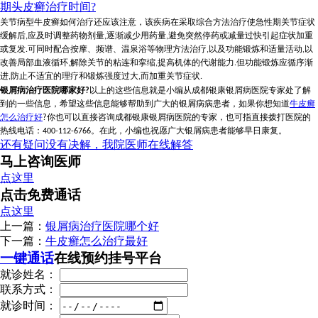
期头皮癣治疗时间?
关节病型牛皮癣如何治疗还应该注意，该疾病在采取综合方法治疗使急性期关节症状
应及时调整药物剂量
逐渐减少用药量
避免突然停药或减量过快引起症状加重
缓解后
,
,
,
或复发
可同时配合按摩、频谱、温泉浴等物理方法治疗
以及功能锻炼和适量活动
以
.
,
,
改善局部血液循环
解除关节的粘连和挛缩
提高机体的代谢能力
但功能锻炼应循序渐
,
,
.
进
防止不适宜的理疗和锻炼强度过大
而加重关节症状
,
,
.
以上的这些信息就是小编从成都银康银屑病医院专家处了解
银屑病治疗医院哪家好
?
到的一些信息，希望这些信息能够帮助到广大的银屑病病患者，如果你想知道
牛皮癣
怎么治疗好
你也可以直接咨询成都银康银屑病医院的专家，也可指直接拨打医院的
?
热线电话：
。在此，小编也祝愿广大银屑病患者能够早日康复。
400-112-6766
还有疑问没有决解，我院医师在线解答
马上咨询医师
点这里
点击免费通话
点这里
上一篇：
银屑病治疗医院哪个好
下一篇：
牛皮癣怎么治疗最好
一键通话
在线预约挂号平台
就诊姓名：
联系方式：
就诊时间：