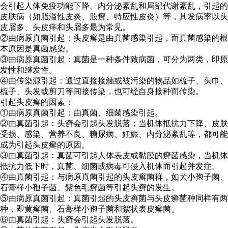
会引起人体免疫功能下降、内分泌紊乱和局部代谢紊乱，引起的
皮肤病（如脂溢性皮炎、股癣、特应性皮炎）等，其发病率以头
皮屑多、头皮痒和头屑多最为常见。
②由病原真菌引起：头皮癣是由真菌感染引起，而真菌感染的根
本原因是真菌感染。
③由病原真菌引起：真菌是一种条件致病菌，可分为两类，即原
发性和继发性。
④由传染源引起：通过直接接触或被污染的物品如梳子、头巾、
梳子、头发或剪刀等间接传染，也可经自身接种而传染。
引起头皮癣的因素：
①由病原真菌引起：由真菌、细菌感染引起。
②由真菌引起：头癣会引起头发脱落；当机体抵抗力下降、皮肤
受损、感染、营养不良、糖尿病、妊娠、内分泌紊乱等，都可能
成为引起头皮癣的原因。
③由真菌引起：真菌可引起人体表皮或黏膜的癣菌感染，当机体
抵抗力低下时，真菌、细菌或病毒可侵入机体而引起并发症。
④由真菌引起：与病原真菌引起的头皮癣菌群，如犬小孢子菌、
石膏样小孢子菌、紫色毛癣菌等引起头癣的发生。
⑤由病原真菌引起：真菌引起的头皮癣菌与头皮癣菌种同样有两
种，即黄癣菌、石膏样小孢子菌和絮状表皮癣菌。
⑥由真菌引起：头癣会引起头发脱落。