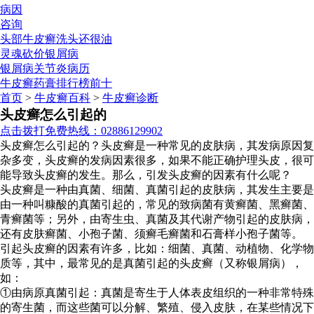
病因
咨询
头部牛皮癣洗头还很油
灵魂砍价银屑病
银屑病关节炎病历
牛皮癣药膏排行榜前十
首页
>
牛皮癣百科
>
牛皮癣诊断
头皮癣怎么引起的
点击拨打免费热线：02886129902
头皮癣怎么引起的？头皮癣是一种常见的皮肤病，其发病原因复
杂多变，头皮癣的发病因素很多，如果不能正确护理头皮，很可
能导致头皮癣的发生。那么，引发头皮癣的因素有什么呢？
头皮癣是一种由真菌、细菌、真菌引起的皮肤病，其发生主要是
由一种叫糠酸的真菌引起的，常见的致病菌有黄癣菌、黑癣菌、
青癣菌等；另外，由寄生虫、真菌及其代谢产物引起的皮肤病，
还有皮肤癣菌、小孢子菌、须癣毛癣菌和石膏样小孢子菌等。
引起头皮癣的因素有许多，比如：细菌、真菌、动植物、化学物
质等，其中，最常见的是真菌引起的头皮癣（又称银屑病），
如：
①由病原真菌引起：真菌是寄生于人体表皮组织的一种非常特殊
的寄生菌，而这些菌可以分解、繁殖、侵入皮肤，在某些情况下