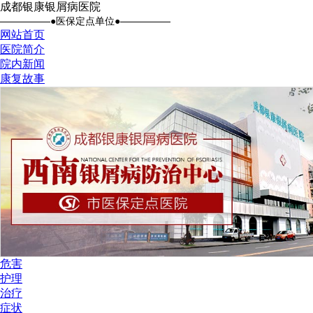
成都银康银屑病医院
●医保定点单位●
网站首页
医院简介
院内新闻
康复故事
危害
护理
治疗
症状