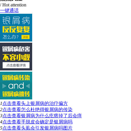
/ Hot attention
一键通话
1
点击查看
头上银屑病的治疗偏方
2
点击查看
怎么杜绝得银屑病的传染
3
点击查看
银屑病为什么疙瘩掉了后会痒
4
点击查看
手脱皮会确定是银屑病吗
5
点击查看
头虱会引发银屑病吗图片