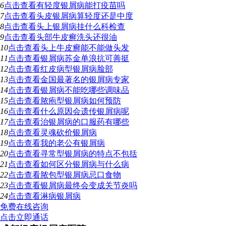
6
点击查看
有轻度银屑病能打疫苗吗
7
点击查看
头皮银屑病算轻度还是中度
8
点击查看
头上银屑病挂什么科检查
9
点击查看
头部牛皮癣洗头还很油
10
点击查看
头上牛皮癣能不能做头发
11
点击查看
银屑病苏金单浪抗可善挺
12
点击查看
红皮病型银屑病脸部
13
点击查看
金国最著名的银屑病专家
14
点击查看
银屑病不能吃哪些调味品
15
点击查看
脓疱型银屑病如何预防
16
点击查看
什么原因会遗传银屑病呢
17
点击查看
治银屑病的口服药有哪些
18
点击查看
灵魂砍价银屑病
19
点击查看
我的老公有银屑病
20
点击查看
寻常型银屑病的特点不包括
21
点击查看
如何区分银屑病与什么病
22
点击查看
脓包型银屑病忌口食物
23
点击查看
银屑病最终会变成关节炎吗
24
点击查看
淋病银屑病
免费在线咨询
点击立即通话