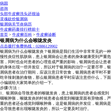
病因
咨询
头部牛皮癣洗头还很油
灵魂砍价银屑病
银屑病关节炎病历
牛皮癣药膏排行榜前十
首页
>
牛皮癣百科
>
牛皮癣诊断
银屑病为什么会喉咙发炎
点击拨打免费热线：02886129902
银屑病为什么会喉咙发炎？银屑病是我们生活中非常常见的一种
慢性炎症性肌肤病，患上银屑病会让患者的身体健康受到严重危
害，同时也会对患者的心理造成严重的影响，银屑病也会让患者
的身体出现一些并发症，所以对于银屑病的治疗一定要尽早，银
屑病患者在治疗期间，应该注意日常饮食，银屑病患者平时不要
吃辛辣刺激的食物，那么银屑病患者平时应该注意些什么，下面
小编就给大家简单的介绍一下。
步骤/方法：
1、银屑病会导致患者的喉咙发炎，患上银屑病的患者会感觉到
咽喉肿胀，喉咙发炎的时候患者会感觉到喉咙里面有异物感，严
重的患者还会感觉到咽喉肿痛，这是银屑病的并发症，银屑病是
会导致患者出现喉咙发炎的，所以一定要及时治疗。