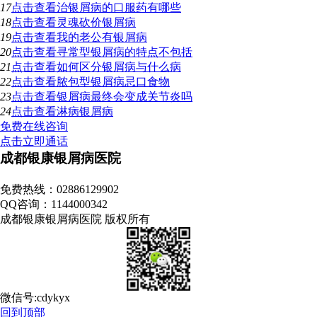
17
点击查看
治银屑病的口服药有哪些
18
点击查看
灵魂砍价银屑病
19
点击查看
我的老公有银屑病
20
点击查看
寻常型银屑病的特点不包括
21
点击查看
如何区分银屑病与什么病
22
点击查看
脓包型银屑病忌口食物
23
点击查看
银屑病最终会变成关节炎吗
24
点击查看
淋病银屑病
免费在线咨询
点击立即通话
成都银康银屑病医院
地址：成都市青羊区锦里中路18号（彩虹桥附近，原邮电宾馆）
免费热线：02886129902
QQ咨询：1144000342
成都银康银屑病医院 版权所有
微信号:cdykyx
回到顶部