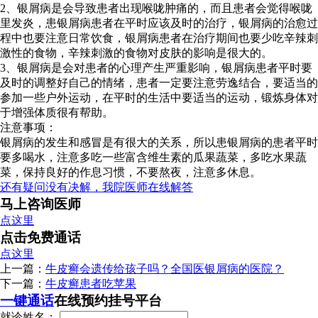
2、银屑病是会导致患者出现喉咙肿痛的，而且患者会觉得喉咙
里发炎，患银屑病患者在平时应该及时的治疗，银屑病的治愈过
程中也要注意日常饮食，银屑病患者在治疗期间也要少吃辛辣刺
激性的食物，辛辣刺激的食物对皮肤的影响是很大的。
3、银屑病是会对患者的心理产生严重影响，银屑病患者平时要
及时的调整好自己的情绪，患者一定要注意劳逸结合，要适当的
参加一些户外运动，在平时的生活中要适当的运动，锻炼身体对
于增强体质很有帮助。
注意事项：
银屑病的发生和感冒是有很大的关系，所以患银屑病的患者平时
要多喝水，注意多吃一些富含维生素的瓜果蔬菜，多吃水果蔬
菜，保持良好的作息习惯，不要熬夜，注意多休息。
还有疑问没有决解，我院医师在线解答
马上咨询医师
点这里
点击免费通话
点这里
上一篇：
牛皮癣会遗传给孩子吗？全国医银屑病的医院？
下一篇：
牛皮癣患者吃苹果
一键通话
在线预约挂号平台
就诊姓名：