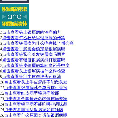
1
点击查看
头上银屑病的治疗偏方
2
点击查看
怎么杜绝得银屑病的传染
3
点击查看
银屑病为什么疙瘩掉了后会痒
4
点击查看
手脱皮会确定是银屑病吗
5
点击查看
头虱会引发银屑病吗图片
6
点击查看
有轻度银屑病能打疫苗吗
7
点击查看
头皮银屑病算轻度还是中度
8
点击查看
头上银屑病挂什么科检查
9
点击查看
头部牛皮癣洗头还很油
10
点击查看
头上牛皮癣能不能做头发
11
点击查看
银屑病苏金单浪抗可善挺
12
点击查看
红皮病型银屑病脸部
13
点击查看
金国最著名的银屑病专家
14
点击查看
银屑病不能吃哪些调味品
15
点击查看
脓疱型银屑病如何预防
16
点击查看
什么原因会遗传银屑病呢