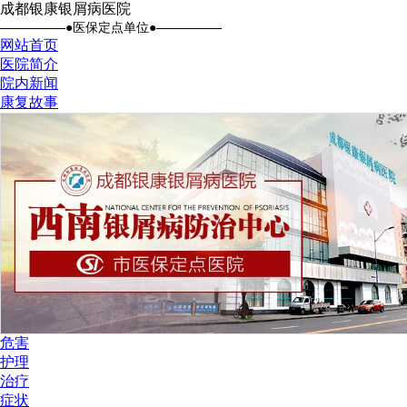
成都银康银屑病医院
●医保定点单位●
网站首页
医院简介
院内新闻
康复故事
危害
护理
治疗
症状