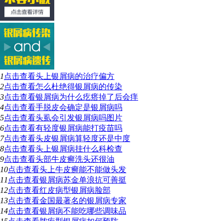
1
点击查看
头上银屑病的治疗偏方
2
点击查看
怎么杜绝得银屑病的传染
3
点击查看
银屑病为什么疙瘩掉了后会痒
4
点击查看
手脱皮会确定是银屑病吗
5
点击查看
头虱会引发银屑病吗图片
6
点击查看
有轻度银屑病能打疫苗吗
7
点击查看
头皮银屑病算轻度还是中度
8
点击查看
头上银屑病挂什么科检查
9
点击查看
头部牛皮癣洗头还很油
10
点击查看
头上牛皮癣能不能做头发
11
点击查看
银屑病苏金单浪抗可善挺
12
点击查看
红皮病型银屑病脸部
13
点击查看
金国最著名的银屑病专家
14
点击查看
银屑病不能吃哪些调味品