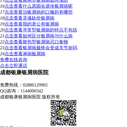
15
点击查看
脓疱型银屑病如何预防
16
点击查看
什么原因会遗传银屑病呢
17
点击查看
治银屑病的口服药有哪些
18
点击查看
灵魂砍价银屑病
19
点击查看
我的老公有银屑病
20
点击查看
寻常型银屑病的特点不包括
21
点击查看
如何区分银屑病与什么病
22
点击查看
脓包型银屑病忌口食物
23
点击查看
银屑病最终会变成关节炎吗
24
点击查看
淋病银屑病
免费在线咨询
点击立即通话
成都银康银屑病医院
地址：成都市青羊区锦里中路18号（彩虹桥附近，原邮电宾馆）
免费热线：02886129902
QQ咨询：1144000342
成都银康银屑病医院 版权所有