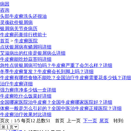
病因
咨询
头部牛皮癣洗头还很油
灵魂砍价银屑病
银屑病关节炎病历
牛皮癣药膏排行榜前十
首页
>
牛皮癣医院
点状银屑病有鳞屑吗
详细
艾滋病出的红疹是银屑病么
详细
牛皮癣能吃炒蒜苔吗
详细
急性点状银屑病可怕吗？牛皮癣严重了会怎么样？
详细
冬季牛皮癣复发？牛皮癣会长到脚上吗？
详细
牛皮癣有哪些食物不能吃？全国治疗牛皮癣需要花多少钱？
详细
治疗牛皮癣
详细
强力癣痒净多少钱一盒
详细
牛皮癣吃什么饭菜好
详细
全国哪家医院治牛皮癣？全国牛皮癣哪家医院好？
详细
体癣一般是怎么引起的？全国中医治牛皮癣正规医院？
详细
牛皮癣治疗效果对比
详细
页次：1/5 每页12 总数51 首页 上一页
下一页
尾页
转到: