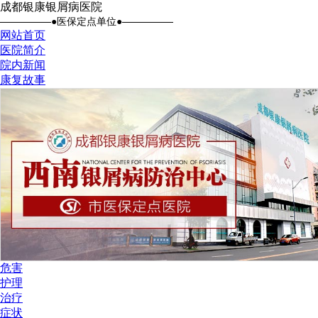
成都银康银屑病医院
●医保定点单位●
网站首页
医院简介
院内新闻
康复故事
危害
护理
治疗
症状