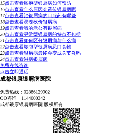
15
点击查看
脓疱型银屑病如何预防
16
点击查看
什么原因会遗传银屑病呢
17
点击查看
治银屑病的口服药有哪些
18
点击查看
灵魂砍价银屑病
19
点击查看
我的老公有银屑病
20
点击查看
寻常型银屑病的特点不包括
21
点击查看
如何区分银屑病与什么病
22
点击查看
脓包型银屑病忌口食物
23
点击查看
银屑病最终会变成关节炎吗
24
点击查看
淋病银屑病
免费在线咨询
点击立即通话
成都银康银屑病医院
地址：成都市青羊区锦里中路18号（彩虹桥附近，原邮电宾馆）
免费热线：02886129902
QQ咨询：1144000342
成都银康银屑病医院 版权所有