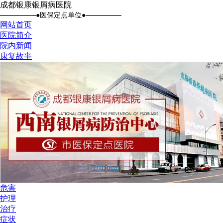
成都银康银屑病医院
●医保定点单位●
网站首页
医院简介
院内新闻
康复故事
危害
护理
治疗
症状