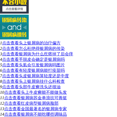
1
点击查看
头上银屑病的治疗偏方
2
点击查看
怎么杜绝得银屑病的传染
3
点击查看
银屑病为什么疙瘩掉了后会痒
4
点击查看
手脱皮会确定是银屑病吗
5
点击查看
头虱会引发银屑病吗图片
6
点击查看
有轻度银屑病能打疫苗吗
7
点击查看
头皮银屑病算轻度还是中度
8
点击查看
头上银屑病挂什么科检查
9
点击查看
头部牛皮癣洗头还很油
10
点击查看
头上牛皮癣能不能做头发
11
点击查看
银屑病苏金单浪抗可善挺
12
点击查看
红皮病型银屑病脸部
13
点击查看
金国最著名的银屑病专家
14
点击查看
银屑病不能吃哪些调味品