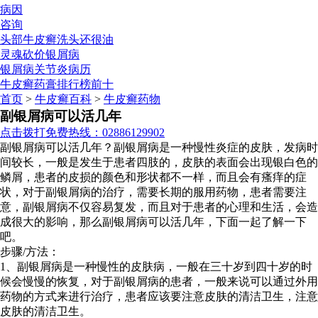
病因
咨询
头部牛皮癣洗头还很油
灵魂砍价银屑病
银屑病关节炎病历
牛皮癣药膏排行榜前十
首页
>
牛皮癣百科
>
牛皮癣药物
副银屑病可以活几年
点击拨打免费热线：02886129902
副银屑病可以活几年？副银屑病是一种慢性炎症的皮肤，发病时
间较长，一般是发生于患者四肢的，皮肤的表面会出现银白色的
鳞屑，患者的皮损的颜色和形状都不一样，而且会有瘙痒的症
状，对于副银屑病的治疗，需要长期的服用药物，患者需要注
意，副银屑病不仅容易复发，而且对于患者的心理和生活，会造
成很大的影响，那么副银屑病可以活几年，下面一起了解一下
吧。
步骤/方法：
1、副银屑病是一种慢性的皮肤病，一般在三十岁到四十岁的时
候会慢慢的恢复，对于副银屑病的患者，一般来说可以通过外用
药物的方式来进行治疗，患者应该要注意皮肤的清洁卫生，注意
皮肤的清洁卫生。