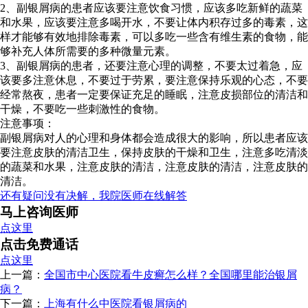
2、副银屑病的患者应该要注意饮食习惯，应该多吃新鲜的蔬菜
和水果，应该要注意多喝开水，不要让体内积存过多的毒素，这
样才能够有效地排除毒素，可以多吃一些含有维生素的食物，能
够补充人体所需要的多种微量元素。
3、副银屑病的患者，还要注意心理的调整，不要太过着急，应
该要多注意休息，不要过于劳累，要注意保持乐观的心态，不要
经常熬夜，患者一定要保证充足的睡眠，注意皮损部位的清洁和
干燥，不要吃一些刺激性的食物。
注意事项：
副银屑病对人的心理和身体都会造成很大的影响，所以患者应该
要注意皮肤的清洁卫生，保持皮肤的干燥和卫生，注意多吃清淡
的蔬菜和水果，注意皮肤的清洁，注意皮肤的清洁，注意皮肤的
清洁。
还有疑问没有决解，我院医师在线解答
马上咨询医师
点这里
点击免费通话
点这里
上一篇：
全国市中心医院看牛皮癣怎么样？全国哪里能治银屑
病？
下一篇：
上海有什么中医院看银屑病的