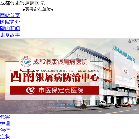
成都银康银屑病医院
●医保定点单位●
网站首页
医院简介
院内新闻
康复故事
危害
护理
治疗
症状