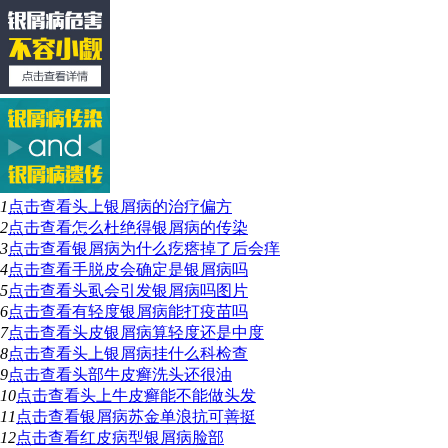
1
点击查看
头上银屑病的治疗偏方
2
点击查看
怎么杜绝得银屑病的传染
3
点击查看
银屑病为什么疙瘩掉了后会痒
4
点击查看
手脱皮会确定是银屑病吗
5
点击查看
头虱会引发银屑病吗图片
6
点击查看
有轻度银屑病能打疫苗吗
7
点击查看
头皮银屑病算轻度还是中度
8
点击查看
头上银屑病挂什么科检查
9
点击查看
头部牛皮癣洗头还很油
10
点击查看
头上牛皮癣能不能做头发
11
点击查看
银屑病苏金单浪抗可善挺
12
点击查看
红皮病型银屑病脸部