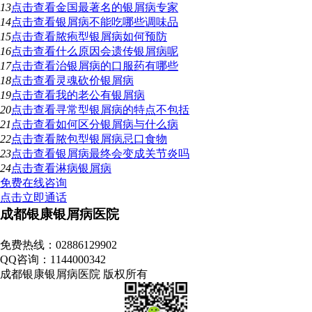
13
点击查看
金国最著名的银屑病专家
14
点击查看
银屑病不能吃哪些调味品
15
点击查看
脓疱型银屑病如何预防
16
点击查看
什么原因会遗传银屑病呢
17
点击查看
治银屑病的口服药有哪些
18
点击查看
灵魂砍价银屑病
19
点击查看
我的老公有银屑病
20
点击查看
寻常型银屑病的特点不包括
21
点击查看
如何区分银屑病与什么病
22
点击查看
脓包型银屑病忌口食物
23
点击查看
银屑病最终会变成关节炎吗
24
点击查看
淋病银屑病
免费在线咨询
点击立即通话
成都银康银屑病医院
地址：成都市青羊区锦里中路18号（彩虹桥附近，原邮电宾馆）
免费热线：02886129902
QQ咨询：1144000342
成都银康银屑病医院 版权所有