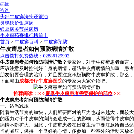
病因
咨询
头部牛皮癣洗头还很油
灵魂砍价银屑病
银屑病关节炎病历
牛皮癣药膏排行榜前十
首页
>
牛皮癣百科
>
牛皮癣预防
牛皮癣患者如何预防病情扩散
点击拨打免费热线：02886129902
牛皮癣患者如何预防病情扩散
？专家说，对于牛皮癣患者而言，
应该注意及时控制好自身的病情，谨防牛皮癣病情的加重，患者
朋友们要合理的治疗，并且要注意积极预防牛皮癣扩散，那么，
下面就由
成都治疗牛皮癣医院
的专家为大家介绍吧。
推荐阅读：>>>
夏季牛皮癣患者需要保护的部位
<<<
牛皮癣患者如何预防病情扩散
一、适当减压
随着生活节奏的加快，人们所要面对的压力也越来越大，而较大
的压力对于牛皮癣的病情会造成一定的影响，从而使得牛皮癣的
病情不断扩大。因此，牛皮癣患者在日常生活中要注意给自己适
当的减压，保持一个良好的心情，多参加一些室外的活动来放松