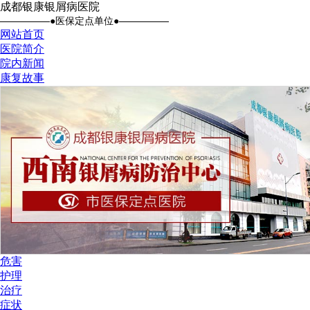
成都银康银屑病医院
●医保定点单位●
网站首页
医院简介
院内新闻
康复故事
危害
护理
治疗
症状