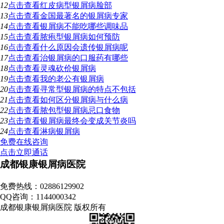
12
点击查看
红皮病型银屑病脸部
13
点击查看
金国最著名的银屑病专家
14
点击查看
银屑病不能吃哪些调味品
15
点击查看
脓疱型银屑病如何预防
16
点击查看
什么原因会遗传银屑病呢
17
点击查看
治银屑病的口服药有哪些
18
点击查看
灵魂砍价银屑病
19
点击查看
我的老公有银屑病
20
点击查看
寻常型银屑病的特点不包括
21
点击查看
如何区分银屑病与什么病
22
点击查看
脓包型银屑病忌口食物
23
点击查看
银屑病最终会变成关节炎吗
24
点击查看
淋病银屑病
免费在线咨询
点击立即通话
成都银康银屑病医院
地址：成都市青羊区锦里中路18号（彩虹桥附近，原邮电宾馆）
免费热线：02886129902
QQ咨询：1144000342
成都银康银屑病医院 版权所有