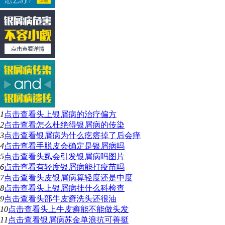
1
点击查看
头上银屑病的治疗偏方
2
点击查看
怎么杜绝得银屑病的传染
3
点击查看
银屑病为什么疙瘩掉了后会痒
4
点击查看
手脱皮会确定是银屑病吗
5
点击查看
头虱会引发银屑病吗图片
6
点击查看
有轻度银屑病能打疫苗吗
7
点击查看
头皮银屑病算轻度还是中度
8
点击查看
头上银屑病挂什么科检查
9
点击查看
头部牛皮癣洗头还很油
10
点击查看
头上牛皮癣能不能做头发
11
点击查看
银屑病苏金单浪抗可善挺