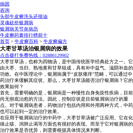
病因
咨询
头部牛皮癣洗头还很油
灵魂砍价银屑病
银屑病关节炎病历
牛皮癣药膏排行榜前十
首页
>
牛皮癣百科
>
牛皮癣偏方
大枣甘草汤治银屑病的效果
点击拨打免费热线：02886129902
大枣甘草汤，也称为四物汤，是中国传统医学经典处方之一。它
由大枣、当归、熟地黄和甘草组成，具有补中益气、滋阴补血的
功效。在中医理论中，银屑病属于“皮肤瘙痒”范畴，可以通过中
药治疗来缓解其症状。那么，大枣甘草汤能否治疗银屑病？它的
效果如何？
首先，需要明确的是，银屑病是一种慢性自身免疫性疾病，目前
尚无彻底治愈的方法。因此，控制症状是目前银屑病治疗的重
点。对于银屑病患者，药物治疗包括内用和外用两种方式，中药
也可以起到一定的治疗效果。
在应用于银屑病治疗的中药中，大枣甘草汤被广泛应用。它在化
痰止咳、润肺止渴等方面也有很好的表现。而至于它对银屑病的
治疗效果是否优异，则需要根据具体情况来判断。