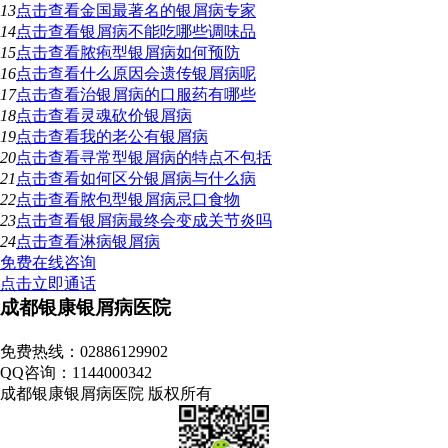
13
点击查看
金国最著名的银屑病专家
14
点击查看
银屑病不能吃哪些调味品
15
点击查看
脓疱型银屑病如何预防
16
点击查看
什么原因会遗传银屑病呢
17
点击查看
治银屑病的口服药有哪些
18
点击查看
灵魂砍价银屑病
19
点击查看
我的老公有银屑病
20
点击查看
寻常型银屑病的特点不包括
21
点击查看
如何区分银屑病与什么病
22
点击查看
脓包型银屑病忌口食物
23
点击查看
银屑病最终会变成关节炎吗
24
点击查看
淋病银屑病
免费在线咨询
点击立即通话
成都银康银屑病医院
地址：成都市青羊区锦里中路18号（彩虹桥附近，原邮电宾馆）
免费热线：02886129902
QQ咨询：1144000342
成都银康银屑病医院 版权所有