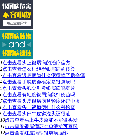
1
点击查看
头上银屑病的治疗偏方
2
点击查看
怎么杜绝得银屑病的传染
3
点击查看
银屑病为什么疙瘩掉了后会痒
4
点击查看
手脱皮会确定是银屑病吗
5
点击查看
头虱会引发银屑病吗图片
6
点击查看
有轻度银屑病能打疫苗吗
7
点击查看
头皮银屑病算轻度还是中度
8
点击查看
头上银屑病挂什么科检查
9
点击查看
头部牛皮癣洗头还很油
10
点击查看
头上牛皮癣能不能做头发
11
点击查看
银屑病苏金单浪抗可善挺
12
点击查看
红皮病型银屑病脸部