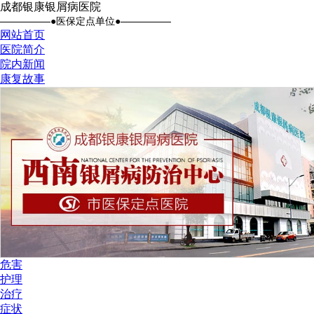
成都银康银屑病医院
●医保定点单位●
网站首页
医院简介
院内新闻
康复故事
危害
护理
治疗
症状