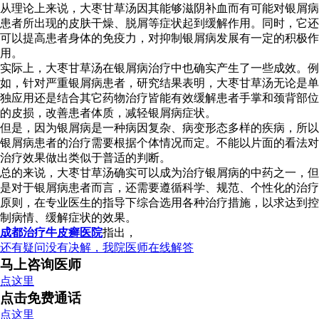
从理论上来说，大枣甘草汤因其能够滋阴补血而有可能对银屑病
患者所出现的皮肤干燥、脱屑等症状起到缓解作用。同时，它还
可以提高患者身体的免疫力，对抑制银屑病发展有一定的积极作
用。
实际上，大枣甘草汤在银屑病治疗中也确实产生了一些成效。例
如，针对严重银屑病患者，研究结果表明，大枣甘草汤无论是单
独应用还是结合其它药物治疗皆能有效缓解患者手掌和颈背部位
的皮损，改善患者体质，减轻银屑病症状。
但是，因为银屑病是一种病因复杂、病变形态多样的疾病，所以
银屑病患者的治疗需要根据个体情况而定。不能以片面的看法对
治疗效果做出类似于普适的判断。
总的来说，大枣甘草汤确实可以成为治疗银屑病的中药之一，但
是对于银屑病患者而言，还需要遵循科学、规范、个性化的治疗
原则，在专业医生的指导下综合选用各种治疗措施，以求达到控
制病情、缓解症状的效果。
成都治疗牛皮癣医院
指出，
还有疑问没有决解，我院医师在线解答
马上咨询医师
点这里
点击免费通话
点这里