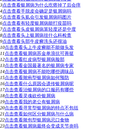
3
点击查看
银屑病为什么疙瘩掉了后会痒
4
点击查看
手脱皮会确定是银屑病吗
5
点击查看
头虱会引发银屑病吗图片
6
点击查看
有轻度银屑病能打疫苗吗
7
点击查看
头皮银屑病算轻度还是中度
8
点击查看
头上银屑病挂什么科检查
9
点击查看
头部牛皮癣洗头还很油
10
点击查看
头上牛皮癣能不能做头发
11
点击查看
银屑病苏金单浪抗可善挺
12
点击查看
红皮病型银屑病脸部
13
点击查看
金国最著名的银屑病专家
14
点击查看
银屑病不能吃哪些调味品
15
点击查看
脓疱型银屑病如何预防
16
点击查看
什么原因会遗传银屑病呢
17
点击查看
治银屑病的口服药有哪些
18
点击查看
灵魂砍价银屑病
19
点击查看
我的老公有银屑病
20
点击查看
寻常型银屑病的特点不包括
21
点击查看
如何区分银屑病与什么病
22
点击查看
脓包型银屑病忌口食物
23
点击查看
银屑病最终会变成关节炎吗