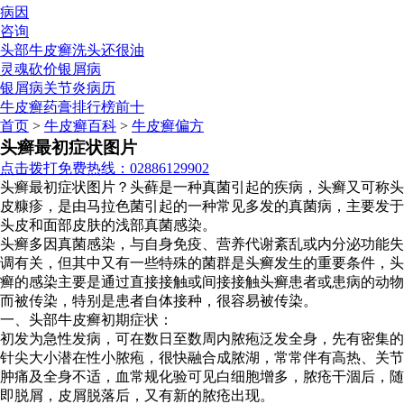
病因
咨询
头部牛皮癣洗头还很油
灵魂砍价银屑病
银屑病关节炎病历
牛皮癣药膏排行榜前十
首页
>
牛皮癣百科
>
牛皮癣偏方
头癣最初症状图片
点击拨打免费热线：02886129902
头癣最初症状图片？头藓是一种真菌引起的疾病，头癣又可称头
皮糠疹，是由马拉色菌引起的一种常见多发的真菌病，主要发于
头皮和面部皮肤的浅部真菌感染。
头癣多因真菌感染，与自身免疫、营养代谢紊乱或内分泌功能失
调有关，但其中又有一些特殊的菌群是头癣发生的重要条件，头
癣的感染主要是通过直接接触或间接接触头癣患者或患病的动物
而被传染，特别是患者自体接种，很容易被传染。
一、头部牛皮癣初期症状：
初发为急性发病，可在数日至数周内脓疱泛发全身，先有密集的
针尖大小潜在性小脓疱，很快融合成脓湖，常常伴有高热、关节
肿痛及全身不适，血常规化验可见白细胞增多，脓疮干涸后，随
即脱屑，皮屑脱落后，又有新的脓疮出现。