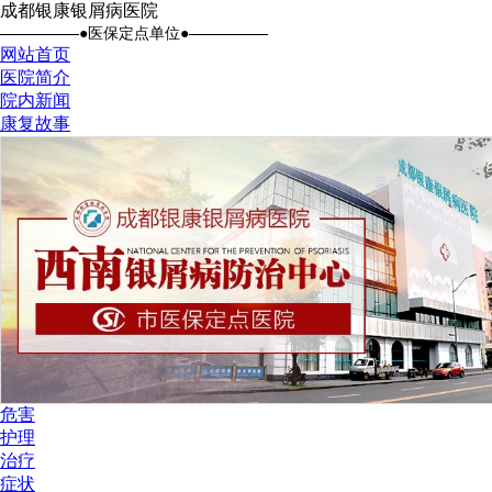
成都银康银屑病医院
●医保定点单位●
网站首页
医院简介
院内新闻
康复故事
危害
护理
治疗
症状