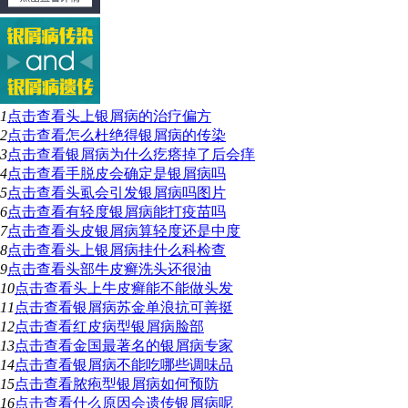
1
点击查看
头上银屑病的治疗偏方
2
点击查看
怎么杜绝得银屑病的传染
3
点击查看
银屑病为什么疙瘩掉了后会痒
4
点击查看
手脱皮会确定是银屑病吗
5
点击查看
头虱会引发银屑病吗图片
6
点击查看
有轻度银屑病能打疫苗吗
7
点击查看
头皮银屑病算轻度还是中度
8
点击查看
头上银屑病挂什么科检查
9
点击查看
头部牛皮癣洗头还很油
10
点击查看
头上牛皮癣能不能做头发
11
点击查看
银屑病苏金单浪抗可善挺
12
点击查看
红皮病型银屑病脸部
13
点击查看
金国最著名的银屑病专家
14
点击查看
银屑病不能吃哪些调味品
15
点击查看
脓疱型银屑病如何预防
16
点击查看
什么原因会遗传银屑病呢