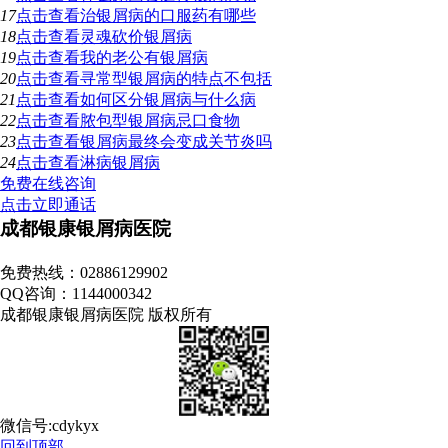
17
点击查看
治银屑病的口服药有哪些
18
点击查看
灵魂砍价银屑病
19
点击查看
我的老公有银屑病
20
点击查看
寻常型银屑病的特点不包括
21
点击查看
如何区分银屑病与什么病
22
点击查看
脓包型银屑病忌口食物
23
点击查看
银屑病最终会变成关节炎吗
24
点击查看
淋病银屑病
免费在线咨询
点击立即通话
成都银康银屑病医院
地址：成都市青羊区锦里中路18号（彩虹桥附近，原邮电宾馆）
免费热线：02886129902
QQ咨询：1144000342
成都银康银屑病医院 版权所有
微信号:cdykyx
回到顶部