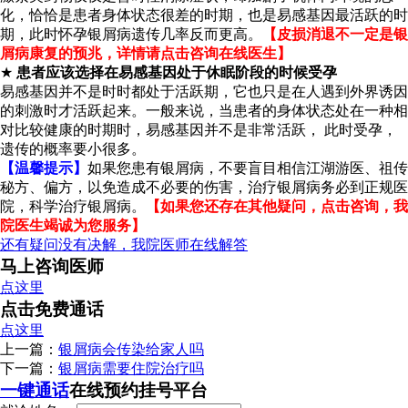
化，恰恰是患者身体状态很差的时期，也是易感基因最活跃的时
期，此时怀孕银屑病遗传几率反而更高。
【皮损消退不一定是银
屑病康复的预兆，详情请点击咨询在线医生】
★
患者应该选择在易感基因处于休眠阶段的时候受孕
易感基因并不是时时都处于活跃期，它也只是在人遇到外界诱因
的刺激时才活跃起来。一般来说，当患者的身体状态处在一种相
对比较健康的时期时，易感基因并不是非常活跃， 此时受孕，
遗传的概率要小很多。
【温馨提示】
如果您患有银屑病，不要盲目相信江湖游医、祖传
秘方、偏方，以免造成不必要的伤害，治疗银屑病务必到正规医
院，科学治疗银屑病。
【如果您还存在其他疑问，点击咨询，我
院医生竭诚为您服务】
还有疑问没有决解，我院医师在线解答
马上咨询医师
点这里
点击免费通话
点这里
上一篇：
银屑病会传染给家人吗
下一篇：
银屑病需要住院治疗吗
一键通话
在线预约挂号平台