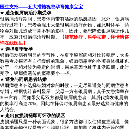
医生支招——五大措施祝您孕育健康宝宝
★
避免银屑病治疗期受孕
银屑病治疗期间，患者体内带有活跃的易感基因，此外，银屑病
治疗过程中，患者会服用大量银屑病治疗药物，如此时怀孕，药
物会对胎儿造成非常不利的影响，因此，要想降低银屑病遗传几
率，应避开银屑病治疗时期。
【规范诊疗，科学祛癣，详情请咨
询在线医生】
★
选择夏季受孕
银屑病发病有明显的季节性，在夏季银屑病相对比较稳定，大多
数患者皮损还有自行缓解的现象，银屑病患者的各项身体机能也
处于一个相对较为稳定的时期，易感基因也处于非活跃期，此时
受孕，银屑病遗传的概率要小一些。
★
避免与同病患者结婚
银屑病患者在选择结婚对象的时候，一定尽量避免与同病症患者
结婚，根据统计资料显示，父母一方有银屑病，其子女患病率在
30%左右，而如果父母双方都是银屑病患者，其后代病发银屑病
的概率可高达70%。因此在择偶时银屑病患者最好选择与健康的
人结合。
★
走出皮损消褪即可怀孕的误区
皮损消褪只是一种表面现象，很多方法都可以使得皮损消退，像
激素类药物仅仅是暂时性消除症状，却加剧了机体内环境的恶