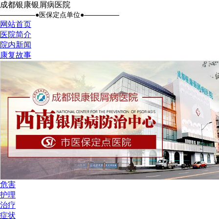
成都银康银屑病医院
●医保定点单位●
网站首页
医院简介
院内新闻
康复故事
危害
护理
治疗
症状