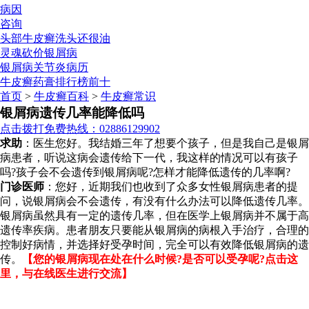
病因
咨询
头部牛皮癣洗头还很油
灵魂砍价银屑病
银屑病关节炎病历
牛皮癣药膏排行榜前十
首页
>
牛皮癣百科
>
牛皮癣常识
银屑病遗传几率能降低吗
点击拨打免费热线：02886129902
求助
：医生您好。我结婚三年了想要个孩子，但是我自己是银屑
病患者，听说这病会遗传给下一代，我这样的情况可以有孩子
吗?孩子会不会遗传到银屑病呢?怎样才能降低遗传的几率啊?
门诊医师
：您好，近期我们也收到了众多女性银屑病患者的提
问，说银屑病会不会遗传，有没有什么办法可以降低遗传几率。
银屑病虽然具有一定的遗传几率，但在医学上银屑病并不属于高
遗传率疾病。患者朋友只要能从银屑病的病根入手治疗，合理的
控制好病情，并选择好受孕时间，完全可以有效降低银屑病的遗
传。
【您的银屑病现在处在什么时候?是否可以受孕呢?点击这
里，与在线医生进行交流】