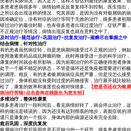
患者的实际情况，因人定方，这样才会达到最佳的康复效果，很
多患者患病很多年，病情始终反反复复得不到控制。医生指出，
之所以会出现这样的情况，究其原因，是因为没有对银屑病的病
因准确定位，没有对症的治疗等同于无效的治疗，很多患者初期
错过治疗的最佳时期，也有很多患者出现过度治疗，症状严重，
不正规治疗等情况，病情出现反复也就在意料之中了。
及时治疗+规范诊疗+巩固治疗+抗复发治疗=顽癣尽在掌握之中
结合病情，针对性治疗
有的患者虽然病症轻，但是患病期间接受过不正规的治疗，例如
使用激素类药品或抗肿瘤药物，此时再接受进一步的科学治疗，
康复的时间就会有所影响，因为前期治疗的不正确使得患者身体
处于一个极不稳定的状态，不管是循环还是免疫都需要进行积极
的调理。相反，有的患者银屑病病症虽然严重，但是没怎么接受
过治疗，身体机能没有受到过度的药物侵害，治疗展开就比较轻
松了，康复的效率和速度也会相对快很多。
【您是否还在为银屑
病治疗苦恼?点击咨询在线医生为您支招】
多维治疗，整体性康复
很多患者治疗一段时间后，看见病情好转了，就会停止治疗，这
样的做法是错误的，因为还没有达到彻底的地步，表面症状的消
退只是康复的一个指示，身体内部的病源还没有完全去除。
愈后巩固，深度抗复发
银屑病治疗愈后巩固也是不可缺少的一个环节，很多患者觉得自