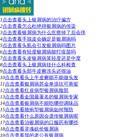
1
点击查看
头上银屑病的治疗偏方
2
点击查看
怎么杜绝得银屑病的传染
3
点击查看
银屑病为什么疙瘩掉了后会痒
4
点击查看
手脱皮会确定是银屑病吗
5
点击查看
头虱会引发银屑病吗图片
6
点击查看
有轻度银屑病能打疫苗吗
7
点击查看
头皮银屑病算轻度还是中度
8
点击查看
头上银屑病挂什么科检查
9
点击查看
头部牛皮癣洗头还很油
10
点击查看
头上牛皮癣能不能做头发
11
点击查看
银屑病苏金单浪抗可善挺
12
点击查看
红皮病型银屑病脸部
13
点击查看
金国最著名的银屑病专家
14
点击查看
银屑病不能吃哪些调味品
15
点击查看
脓疱型银屑病如何预防
16
点击查看
什么原因会遗传银屑病呢
17
点击查看
治银屑病的口服药有哪些
18
点击查看
灵魂砍价银屑病
19
点击查看
我的老公有银屑病