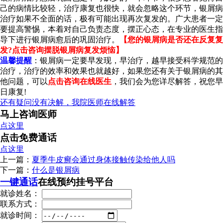
己的病情比较轻，治疗康复也很快，就会忽略这个环节，银屑病
治疗如果不全面的话，极有可能出现再次复发的。广大患者一定
要提高警惕，本着对自己负责态度，摆正心态，在专业的医生指
导下进行银屑病愈后的巩固治疗。
【您的银屑病是否还在反复复
发?点击咨询摆脱银屑病复发烦恼】
温馨提醒
：银屑病一定要早发现，早治疗，越早接受科学规范的
治疗，治疗的效率和效果也就越好，如果您还有关于银屑病的其
他问题，可以
点击咨询在线医生
，我们会为您详尽解答，祝您早
日康复!
还有疑问没有决解，我院医师在线解答
马上咨询医师
点这里
点击免费通话
点这里
上一篇：
夏季牛皮癣会通过身体接触传染给他人吗
下一篇：
什么是银屑病
一键通话
在线预约挂号平台
就诊姓名：
联系方式：
就诊时间：