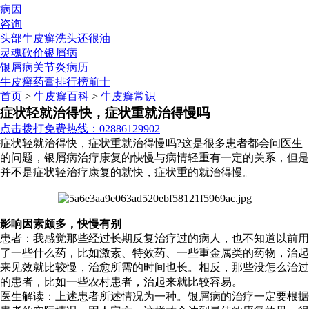
病因
咨询
头部牛皮癣洗头还很油
灵魂砍价银屑病
银屑病关节炎病历
牛皮癣药膏排行榜前十
首页
>
牛皮癣百科
>
牛皮癣常识
症状轻就治得快，症状重就治得慢吗
点击拨打免费热线：02886129902
症状轻就治得快，症状重就治得慢吗?这是很多患者都会问医生
的问题，银屑病治疗康复的快慢与病情轻重有一定的关系，但是
并不是症状轻治疗康复的就快，症状重的就治得慢。
影响因素颇多，快慢有别
患者：我感觉那些经过长期反复治疗过的病人，也不知道以前用
了一些什么药，比如激素、特效药、一些重金属类的药物，治起
来见效就比较慢，治愈所需的时间也长。相反，那些没怎么治过
的患者，比如一些农村患者，治起来就比较容易。
医生解读：上述患者所述情况为一种。银屑病的治疗一定要根据