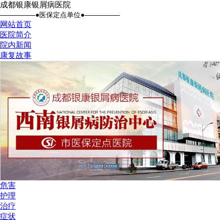
成都银康银屑病医院
●医保定点单位●
网站首页
医院简介
院内新闻
康复故事
危害
护理
治疗
症状