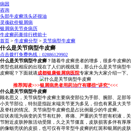
病因
咨询
头部牛皮癣洗头还很油
灵魂砍价银屑病
银屑病关节炎病历
牛皮癣药膏排行榜前十
首页
>
牛皮癣分型
>
关节病型牛皮癣
什么是关节病型牛皮癣
点击拨打免费热线：02886129902
什么是关节病型牛皮癣
？随着牛皮癣患者的增多，很多牛皮癣的
类型也就相应的出现在了人们的视线里，那么什么是关节病型牛
皮癣呢？下面就请
成都银康银屑病医院
专家来为大家介绍一下。
推荐阅读>>>
银屑病患者用药治疗有哪些“讲究”
<<<
什么是关节病型牛皮癣
顾名思义，关节病型牛皮癣主要病变部位为手部、腕部、足部等
小关节部位，特别是指趾末端关节更为多见，但也有累及大关节
及脊柱的情况。关节病型牛皮癣也是占比例最少的牛皮癣。
症状表现为病变的关节有红肿、疼痛、严重的关节腔有积液，关
节附近皮肤肿胀活动受限，久之关节僵直，皮肤损害多伴有厚厚
的像蛎壳状的皮损，也可仅有寻常型牛皮癣的红斑和银屑的皮肤