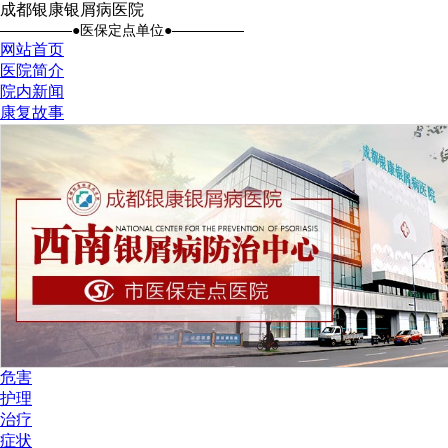
成都银康银屑病医院
●医保定点单位●
网站首页
医院简介
院内新闻
康复故事
危害
护理
治疗
症状