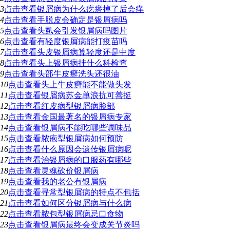
3
点击查看
银屑病为什么疙瘩掉了后会痒
4
点击查看
手脱皮会确定是银屑病吗
5
点击查看
头虱会引发银屑病吗图片
6
点击查看
有轻度银屑病能打疫苗吗
7
点击查看
头皮银屑病算轻度还是中度
8
点击查看
头上银屑病挂什么科检查
9
点击查看
头部牛皮癣洗头还很油
10
点击查看
头上牛皮癣能不能做头发
11
点击查看
银屑病苏金单浪抗可善挺
12
点击查看
红皮病型银屑病脸部
13
点击查看
金国最著名的银屑病专家
14
点击查看
银屑病不能吃哪些调味品
15
点击查看
脓疱型银屑病如何预防
16
点击查看
什么原因会遗传银屑病呢
17
点击查看
治银屑病的口服药有哪些
18
点击查看
灵魂砍价银屑病
19
点击查看
我的老公有银屑病
20
点击查看
寻常型银屑病的特点不包括
21
点击查看
如何区分银屑病与什么病
22
点击查看
脓包型银屑病忌口食物
23
点击查看
银屑病最终会变成关节炎吗