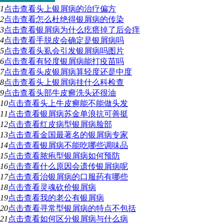
1
点击查看
头上银屑病的治疗偏方
2
点击查看
怎么杜绝得银屑病的传染
3
点击查看
银屑病为什么疙瘩掉了后会痒
4
点击查看
手脱皮会确定是银屑病吗
5
点击查看
头虱会引发银屑病吗图片
6
点击查看
有轻度银屑病能打疫苗吗
7
点击查看
头皮银屑病算轻度还是中度
8
点击查看
头上银屑病挂什么科检查
9
点击查看
头部牛皮癣洗头还很油
10
点击查看
头上牛皮癣能不能做头发
11
点击查看
银屑病苏金单浪抗可善挺
12
点击查看
红皮病型银屑病脸部
13
点击查看
金国最著名的银屑病专家
14
点击查看
银屑病不能吃哪些调味品
15
点击查看
脓疱型银屑病如何预防
16
点击查看
什么原因会遗传银屑病呢
17
点击查看
治银屑病的口服药有哪些
18
点击查看
灵魂砍价银屑病
19
点击查看
我的老公有银屑病
20
点击查看
寻常型银屑病的特点不包括
21
点击查看
如何区分银屑病与什么病