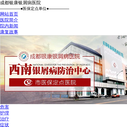
成都银康银屑病医院
●医保定点单位●
网站首页
医院简介
院内新闻
康复故事
危害
护理
治疗
症状