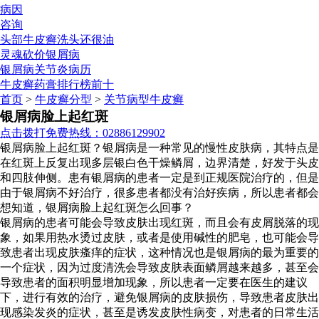
病因
咨询
头部牛皮癣洗头还很油
灵魂砍价银屑病
银屑病关节炎病历
牛皮癣药膏排行榜前十
首页
>
牛皮癣分型
>
关节病型牛皮癣
银屑病脸上起红斑
点击拨打免费热线：02886129902
银屑病脸上起红斑？银屑病是一种常见的慢性皮肤病，其特点是
在红斑上反复出现多层银白色干燥鳞屑，边界清楚，好发于头皮
和四肢伸侧。患有银屑病的患者一定是到正规医院治疗的，但是
由于银屑病不好治疗，很多患者都没有治好疾病，所以患者都会
想知道，银屑病脸上起红斑怎么回事？
银屑病的患者可能会导致皮肤出现红斑，而且会有皮屑脱落的现
象，如果用热水烫过皮肤，或者是使用碱性的肥皂，也可能会导
致患者出现皮肤瘙痒的症状，这种情况也是银屑病的最为重要的
一个症状，因为过度清洗会导致皮肤表面鳞屑越来越多，甚至会
导致患者的面积明显增加现象，所以患者一定要在医生的建议
下，进行有效的治疗，避免银屑病的皮肤损伤，导致患者皮肤出
现感染发炎的症状，甚至是诱发皮肤性病变，对患者的日常生活