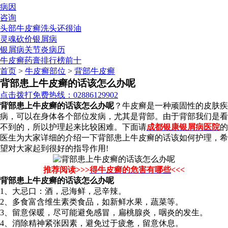
病因
咨询
头部牛皮癣洗头还很油
灵魂砍价银屑病
银屑病关节炎病历
牛皮癣药膏排行榜前十
首页
>
牛皮癣部位
>
背部牛皮癣
背部患上牛皮癣的话该怎么办呢
点击拨打免费热线：02886129902
背部患上牛皮癣的话该怎么办呢
？牛皮癣是一种顽固性的皮肤疾
病，可以在身体各个部位发病，尤其是背部。由于背部我们是看
不到的，所以护理起来比较困难。下面请
成都银康银屑病医院
的
医生为大家详细的介绍一下背部患上牛皮癣的话该如何护理，希
望对大家起到很好的指导作用!
推荐阅读>>>
得牛皮癣的危害有哪些
<<<
背部患上牛皮癣的话该怎么办呢
1、大忌口：酒，忌海鲜，忌辛辣。
2、多食富含维生素类食品，如新鲜水果，蔬菜等。
3、留意保暖，尽可能避免感冒，扁桃腺炎，咽炎的发生。
4、消除精神紧张因素，避免过于疲惫，留意休息。