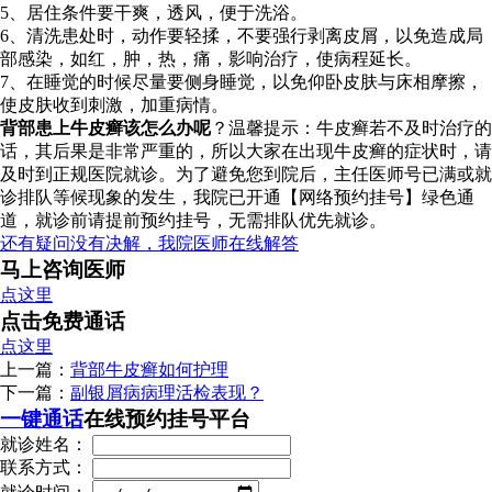
5、居住条件要干爽，透风，便于洗浴。
6、清洗患处时，动作要轻揉，不要强行剥离皮屑，以免造成局
部感染，如红，肿，热，痛，影响治疗，使病程延长。
7、在睡觉的时候尽量要侧身睡觉，以免仰卧皮肤与床相摩擦，
使皮肤收到刺激，加重病情。
背部患上牛皮癣该怎么办呢
？温馨提示：牛皮癣若不及时治疗的
话，其后果是非常严重的，所以大家在出现牛皮癣的症状时，请
及时到正规医院就诊。为了避免您到院后，主任医师号已满或就
诊排队等候现象的发生，我院已开通【网络预约挂号】绿色通
道，就诊前请提前预约挂号，无需排队优先就诊。
还有疑问没有决解，我院医师在线解答
马上咨询医师
点这里
点击免费通话
点这里
上一篇：
背部牛皮癣如何护理
下一篇：
副银屑病病理活检表现？
一键通话
在线预约挂号平台
就诊姓名：
联系方式：