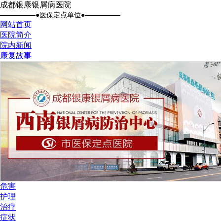
成都银康银屑病医院
●医保定点单位●
网站首页
医院简介
院内新闻
康复故事
危害
护理
治疗
症状