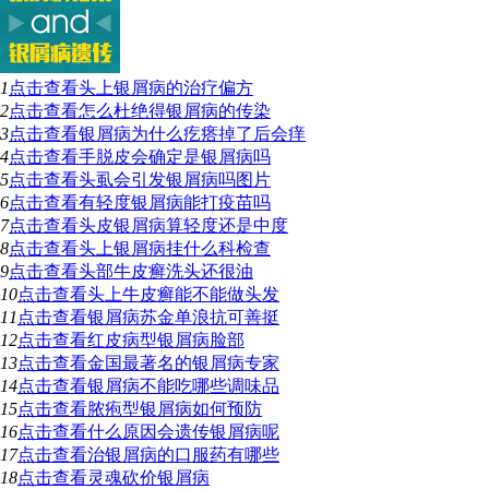
1
点击查看
头上银屑病的治疗偏方
2
点击查看
怎么杜绝得银屑病的传染
3
点击查看
银屑病为什么疙瘩掉了后会痒
4
点击查看
手脱皮会确定是银屑病吗
5
点击查看
头虱会引发银屑病吗图片
6
点击查看
有轻度银屑病能打疫苗吗
7
点击查看
头皮银屑病算轻度还是中度
8
点击查看
头上银屑病挂什么科检查
9
点击查看
头部牛皮癣洗头还很油
10
点击查看
头上牛皮癣能不能做头发
11
点击查看
银屑病苏金单浪抗可善挺
12
点击查看
红皮病型银屑病脸部
13
点击查看
金国最著名的银屑病专家
14
点击查看
银屑病不能吃哪些调味品
15
点击查看
脓疱型银屑病如何预防
16
点击查看
什么原因会遗传银屑病呢
17
点击查看
治银屑病的口服药有哪些
18
点击查看
灵魂砍价银屑病